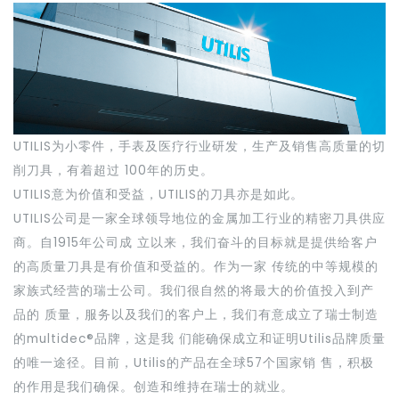
UTILIS为小零件，手表及医疗行业研发，生产及销售高质量的切
削刀具，有着超过 100年的历史。
UTILIS意为价值和受益，UTILIS的刀具亦是如此。
UTILIS公司是一家全球领导地位的金属加工行业的精密刀具供应
商。自1915年公司成 立以来，我们奋斗的目标就是提供给客户
的高质量刀具是有价值和受益的。作为一家 传统的中等规模的
家族式经营的瑞士公司。我们很自然的将最大的价值投入到产
品的 质量，服务以及我们的客户上，我们有意成立了瑞士制造
的multidec®品牌，这是我 们能确保成立和证明Utilis品牌质量
的唯一途径。目前，Utilis的产品在全球57个国家销 售，积极
的作用是我们确保。创造和维持在瑞士的就业。