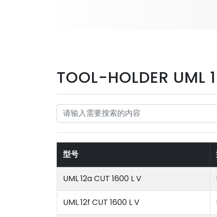
TOOL-HOLDER UML 
型号
UML 12a CUT 1600 L V
UML 12f CUT 1600 L V