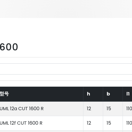
1600
型号
h
b
l1
UML 12a CUT 1600 R
12
15
11
UML 12f CUT 1600 R
12
15
11