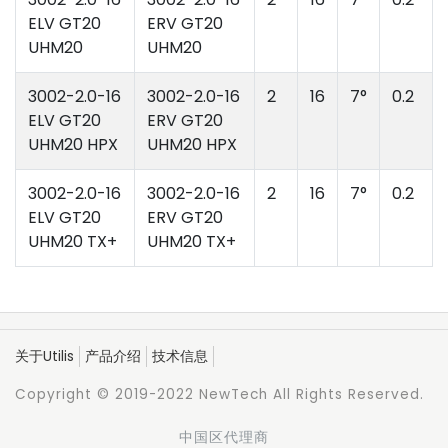
ELV GT20
ERV GT20
UHM20
UHM20
3002-2.0-16
3002-2.0-16
2
16
7°
0.2
ELV GT20
ERV GT20
UHM20 HPX
UHM20 HPX
3002-2.0-16
3002-2.0-16
2
16
7°
0.2
ELV GT20
ERV GT20
UHM20 TX+
UHM20 TX+
关于Utilis
产品介绍
技术信息
Copyright © 2019-2022 NewTech All Rights Reserved.
中国区代理商