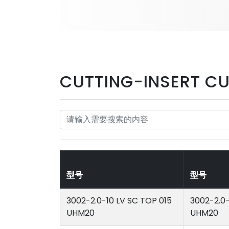
CUTTING-INSERT CU
型号
型号
3002-2.0-10 LV SC TOP 015
3002-2.0-
UHM20
UHM20