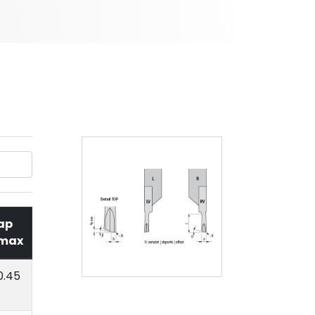
ap
max
0.45