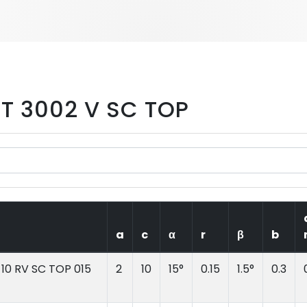
T 3002 V SC TOP
a
c
α
r
β
b
10 RV SC TOP 015
2
10
15°
0.15
1.5°
0.3