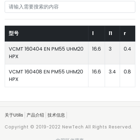
型号
l
l1
r
VCMT 160404 EN PM55 UHM20
16.6
3
0.4
HPX
VCMT 160408 EN PM55 UHM20
16.6
3.4
0.8
HPX
关于Utilis
产品介绍
技术信息
Copyright © 2019-2022 NewTech All Rights Reserved.