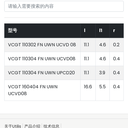
型号
l
l1
r
VCGT 110302 FN UWN UCVD 08
11.1
4.6
0.2
VCGT 110304 FN UWN UCVD08
11.1
4.6
0.4
VCGT 110304 FN UWN UPCD20
11.1
3.9
0.4
VCGT 160404 FN UWN
16.6
5.5
0.4
UCVD08
关于Utilis
产品介绍
技术信息