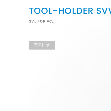
TOOL-HOLDER SV
SV.. FOR VC..
查看目录