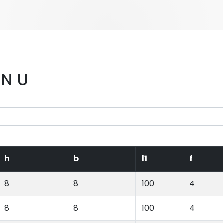
N U
h
b
l1
f
8
8
100
4
8
8
100
4