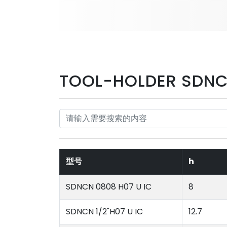
TOOL-HOLDER SDNC
型号
h
SDNCN 0808 H07 U IC
8
SDNCN 1/2"H07 U IC
12.7