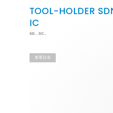
TOOL-HOLDER SD
IC
SD.. DC..
查看目录