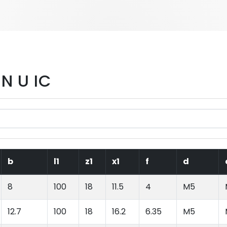
N U IC
b
l1
z1
x1
f
d
8
100
18
11.5
4
M5
12.7
100
18
16.2
6.35
M5