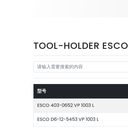
TOOL-HOLDER ESCO
型号
ESCO 403-0652 VP 1003 L
ESCO D6-12-5453 VP 1003 L