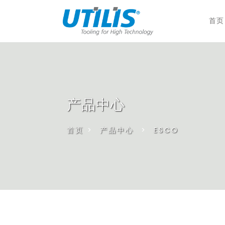
首页
产品中心
首页
>
产品中心
>
ESCO