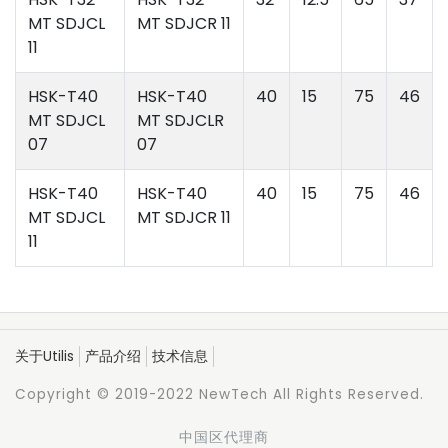
MT SDJCL
MT SDJCR 11
11
HSK-T40
HSK-T40
40
15
75
46
MT SDJCL
MT SDJCLR
07
07
HSK-T40
HSK-T40
40
15
75
46
MT SDJCL
MT SDJCR 11
11
关于Utilis
产品介绍
技术信息
Copyright © 2019-2022 NewTech All Rights Reserved.
中国区代理商