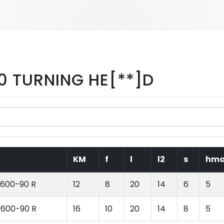
90 TURNING HE[**]D
KM
f
l
l2
s
hma
1600-90 R
12
8
20
14
6
5
1600-90 R
16
10
20
14
8
5