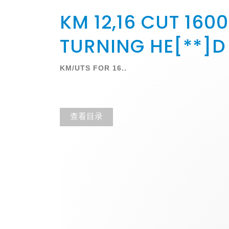
KM 12,16 CUT 1600
TURNING HE[**]D
KM/UTS FOR 16..
查看目录