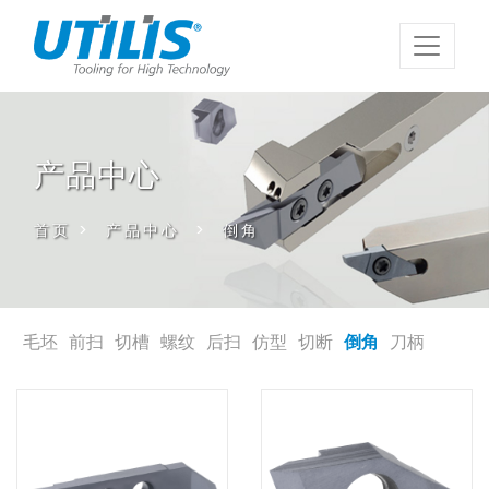
产品中心
首页
>
产品中心
>
倒角
毛坯
前扫
切槽
螺纹
后扫
仿型
切断
倒角
刀柄