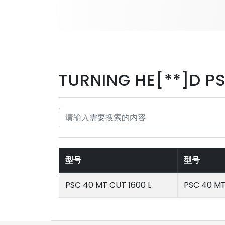
TURNING HE[**]D P
型号
型号
PSC 40 MT CUT 1600 L
PSC 40 MT