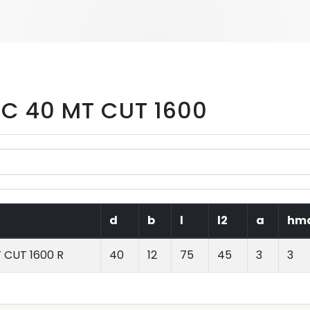
SC 40 MT CUT 1600
d
b
l
l2
a
hm
 CUT 1600 R
40
12
75
45
3
3