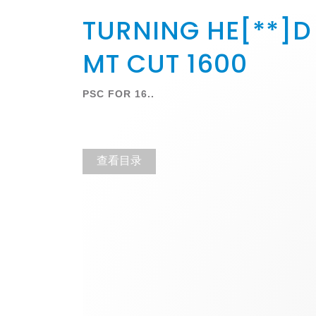
TURNING HE[**]D
MT CUT 1600
PSC FOR 16..
查看目录