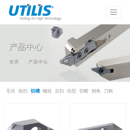
产品中心
首页
>
产品中心
>
切槽
毛坯
前扫
切槽
螺纹
后扫
仿型
切断
倒角
刀柄